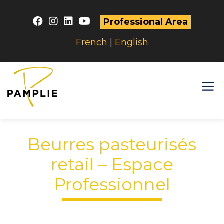
Skip
to
Professional Area
content
French
|
English
M
Beurres pasteurisés
retail – Espace
Professionnel