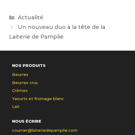
Catégories
Actualité
Un nouveau duo à la tête de la
Laiterie de Pamplie
NOS PRODUITS
Beurres
Beurres crus
Crèmes
Yaourts et fromage blanc
Lait
NOUS ÉCRIRE
courrier@laiteriedepamplie.com