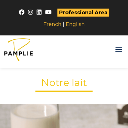
Aller
au
Professional Area
contenu
French
|
English
M
Notre lait