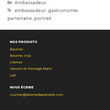
Catégories
Ambassadeur
Étiquettes
ambassadeur
,
gastronomie
,
partenaire
,
portrait
NOS PRODUITS
Beurres
Beurres crus
Crèmes
Yaourts et fromage blanc
Lait
NOUS ÉCRIRE
courrier@laiteriedepamplie.com