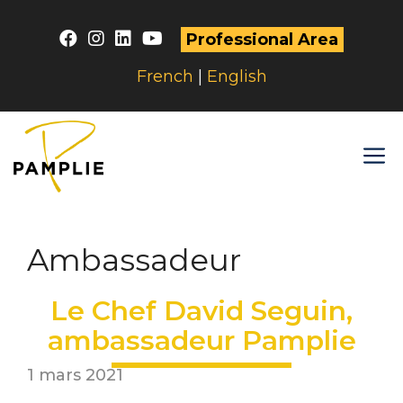
Aller
au
Professional Area
contenu
French
|
English
M
Ambassadeur
Le Chef David Seguin,
ambassadeur Pamplie
1 mars 2021